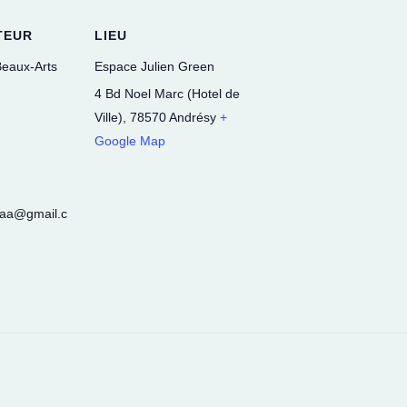
TEUR
LIEU
Beaux-Arts
Espace Julien Green
4 Bd Noel Marc (Hotel de
Ville)
,
78570
Andrésy
+
Google Map
baa@gmail.c