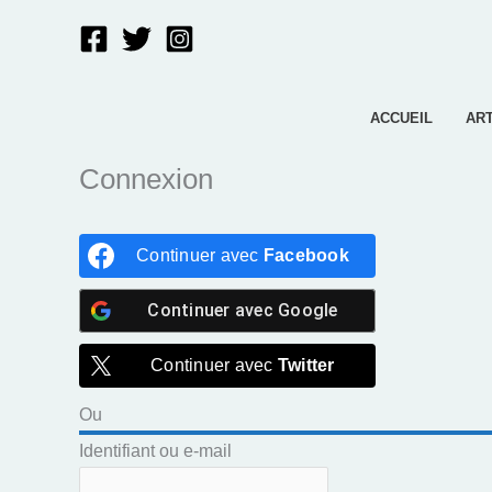
Aller
au
contenu
ACCUEIL
AR
Connexion
Continuer avec
Facebook
Continuer avec
Google
Continuer avec
Twitter
Ou
Identifiant ou e-mail