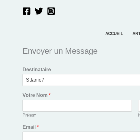
Aller
au
contenu
ACCUEIL
AR
Envoyer un Message
Destinataire
Votre Nom
*
Prénom
Email
*