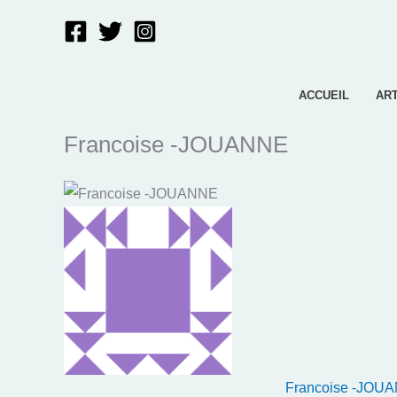
Aller
au
contenu
ACCUEIL
AR
Francoise -JOUANNE
Francoise -JOU