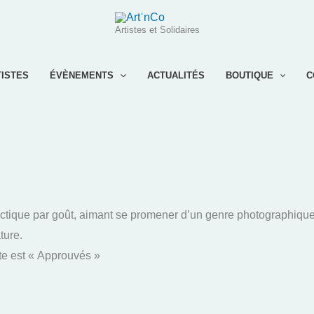
Artistes et Solidaires
TISTES
ÉVÈNEMENTS
ACTUALITÉS
BOUTIQUE
C
tique par goût, aimant se promener d’un genre photographique à l
ture.
te est « Approuvés »