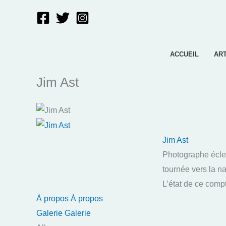
Aller
au
contenu
ACCUEIL
AR
Jim Ast
Jim Ast
Photographe éclec
tournée vers la na
L’état de ce comp
À propos
À propos
Galerie
Galerie