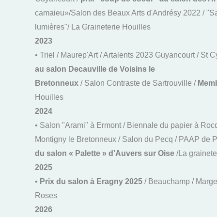
camaieu»/Salon des Beaux Arts d'Andrésy 2022 / "Sal
lumières"/ La Graineterie Houilles
2023
• Triel / Maurep'Art / Artalents 2023 Guyancourt / St
au salon Decauville de Voisins le
Bretonneux
/ Salon Contraste de Sartrouville /
Membr
Houilles
2024
• Salon "Arami" à Ermont / Biennale du papier à Rocq
Montigny le Bretonneux / Salon du Pecq / PAAP de Poi
du salon « Palette » d'Auvers sur Oise
/La grainete
2025
•
Prix du salon à Eragny 2025
/ Beauchamp / Margenc
Roses
2026