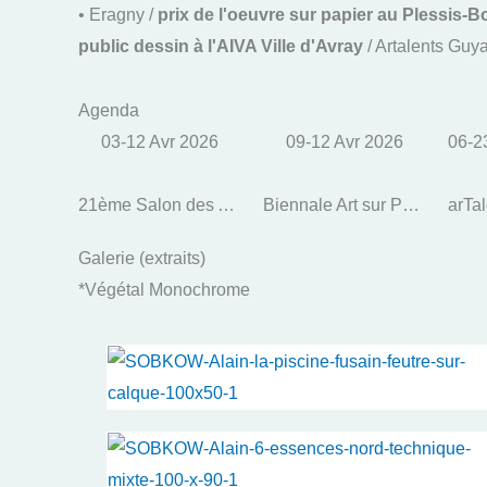
• Eragny /
prix de l'oeuvre sur papier au Plessis-
public dessin à l'AIVA Ville d'Avray
/ Artalents Guy
Agenda
03-12 Avr 2026
09-12 Avr 2026
06-2
21ème Salon des Arts - Contrastes
Biennale Art sur Papier
arTa
Galerie (extraits)
*Végétal Monochrome