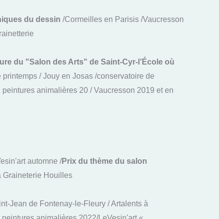
hniques du dessin
/Cormeilles en Parisis /Vaucresson
rainetterie
ture du "Salon des Arts" de Saint-Cyr-l’École où
de printemps / Jouy en Josas /conservatoire de
 & peintures animalières 20 / Vaucresson 2019 et en
esin'art automne /
Prix du thème du salon
 Graineterie Houilles
nt-Jean de Fontenay-le-Fleury / Artalents à
peintures animalières 2022/LeVesin'art «