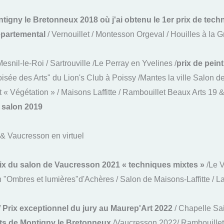
tigny le Bretonneux 2018 où j'ai obtenu le 1er prix de tec
partemental
/ Vernouillet / Montesson Orgeval / Houilles à la G
Mesnil-le-Roi / Sartrouville /Le Perray en Yvelines /
prix de pein
oisée des Arts" du Lion's Club à Poissy /Mantes la ville Salon 
et « Végétation » / Maisons Laffitte / Rambouillet Beaux Arts 19
 salon 2019
 & Vaucresson en virtuel
prix du salon de Vaucresson 2021 « techniques mixtes »
/Le V
 "Ombres et lumières"d'Achères / Salon de Maisons-Laffitte / La
/
Prix exceptionnel du jury au Maurep'Art 2022
/ Chapelle Sai
ts de
Montigny le Bretonneux
/Vaucresson 2022/ Rambouillet 