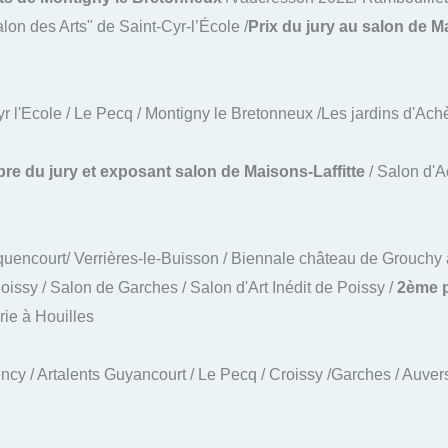
on des Arts" de Saint-Cyr-l’École /
Prix du jury au salon de M
 Cyr l'Ecole / Le Pecq / Montigny le Bretonneux /Les jardins d'
e du jury et exposant salon de Maisons-Laffitte
/ Salon d'A
uencourt/ Verrières-le-Buisson / Biennale château de Grouchy à
ssy / Salon de Garches / Salon d'Art Inédit de Poissy /
2ème p
rie à Houilles
y / Artalents Guyancourt / Le Pecq / Croissy /Garches / Auvers 