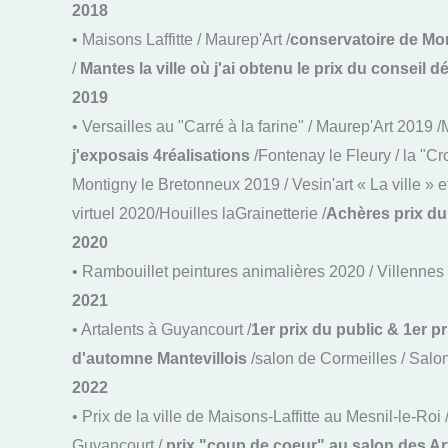
2018
• Maisons Laffitte / Maurep'Art /
conservatoire de Mon
/
Mantes la ville où j'ai obtenu le prix du conseil
dé
2019
• Versailles au "Carré à la farine" / Maurep'Art 2019 /
j'exposais 4réalisations
/Fontenay le Fleury / la "Cr
Montigny le Bretonneux 2019 / Vesin'art « La ville » 
virtuel 2020/Houilles laGrainetterie /
Achères prix du
2020
• Rambouillet peintures animalières 2020 / Villennes
2021
• Artalents à Guyancourt /
1er prix du public & 1er 
d'automne Mantevillois
/salon de Cormeilles / Salon
2022
•
Prix de la ville de Maisons-Laffitte au Mesnil-le-Roi
Guyancourt /
prix "coup de coeur" au salon des Ar