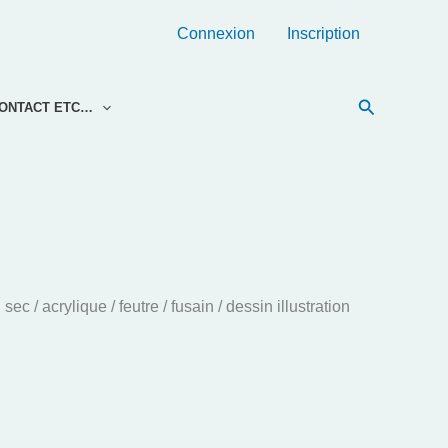
Connexion
Inscription
Recherche
ONTACT ETC…
c / acrylique / feutre / fusain / dessin illustration