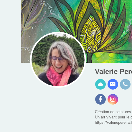
Valerie Per
Création de peintures 
Un art vivant pour le c
https://valeriepereira.f