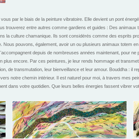
us par le biais de la peinture vibratoire. Elle devient un pont énergét
 Vous trouverez entre autres comme gardiens et guides : Des animaux to
dans la culture chamanique. Ils sont considérés comme des esprits pro
lle. Nous pouvons, également, avoir un ou plusieurs animaux totem e
s m'accompagnent depuis de nombreuses années maintenant, pour ne p
ien plus encore. Par ces peintures, je leur rends hommage et transme
tion, de transmutation, leur bienveillance et leur amour. Bouddha : il r
ers notre chemin intérieur. Il est naturel pour moi, à travers mes pein
ent dans votre quotidien. Que leurs belles énergies fassent vibrer vo