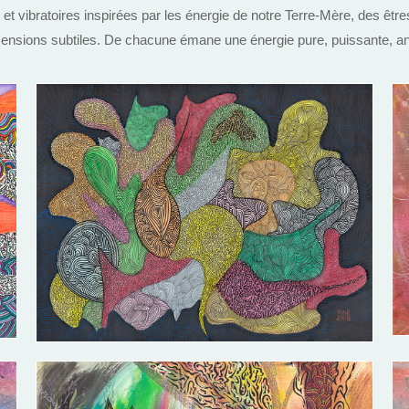
es et vibratoires inspirées par les énergie de notre Terre-Mère, des êtr
imensions subtiles. De chacune émane une énergie pure, puissante, an