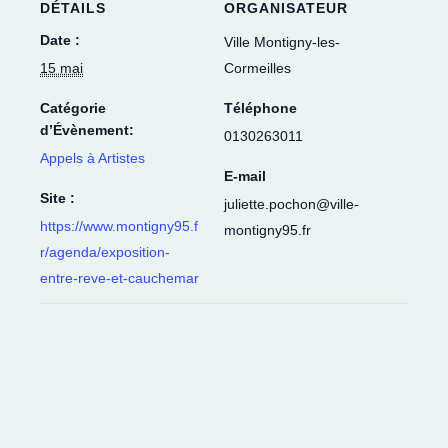
DÉTAILS
ORGANISATEUR
Date :
Ville Montigny-les-
15 mai
Cormeilles
Catégorie
Téléphone
d’Évènement:
0130263011
Appels à Artistes
E-mail
Site :
juliette.pochon@ville-
https://www.montigny95.f
montigny95.fr
r/agenda/exposition-
entre-reve-et-cauchemar