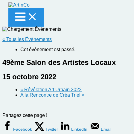
Aller
au
contenu
« Tous les Évènements
Cet évènement est passé.
49ème Salon des Artistes Locaux
15 octobre 2022
«
Révélation Art Urbain 2022
A la Rencontre de Créa Triel
»
Partagez cette page !
Facebook
Twitter
LinkedIn
Email