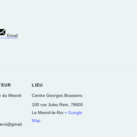
Email
TEUR
LIEU
e du Mesnil-
Centre Georges Brassens
100 rue Jules Rein
,
78600
Le Mesnil-le-Roi
+ Google
Map
leroi@gmail.