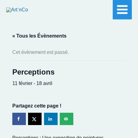
Aller
au
contenu
« Tous les Évènements
Cet évènement est passé.
Perceptions
11 février
-
18 avril
Partagez cette page !
Perceptions : Une exposition de peintures,