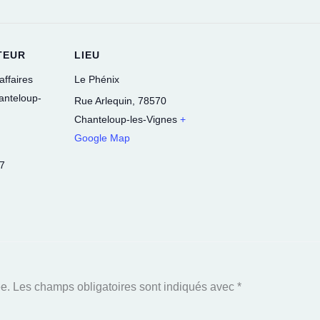
TEUR
LIEU
affaires
Le Phénix
hanteloup-
Rue Arlequin
,
78570
Chanteloup-les-Vignes
+
Google Map
77
e.
Les champs obligatoires sont indiqués avec
*