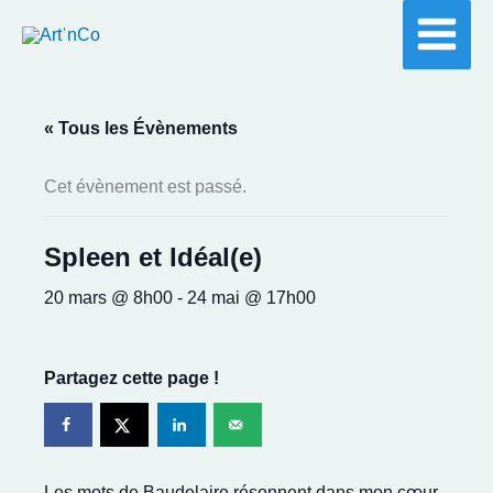
Aller
au
contenu
« Tous les Évènements
Cet évènement est passé.
Spleen et Idéal(e)
20 mars @ 8h00
-
24 mai @ 17h00
Partagez cette page !
Les mots de Baudelaire résonnent dans mon cœur.