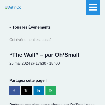
Aller
au
contenu
« Tous les Évènements
Cet évènement est passé.
“The Wall” – par Oh’Small
25 mai 2024 @ 17h30
-
18h00
Partagez cette page !
Performance plasticlownicienne par Oh’Small dans