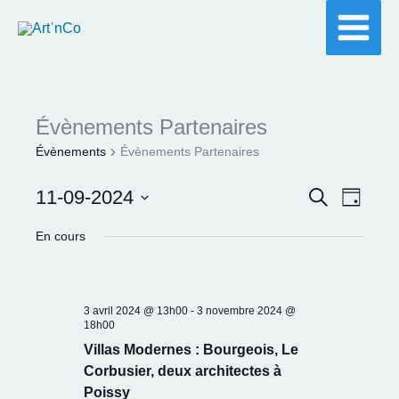
Aller
au
contenu
Évènements Partenaires
Évènements
Évènements Partenaires
11-09-2024
Recherche
Recherche
Navigat
Jour
et
de
Sélectionnez
En cours
navigation
vues
une
de
Évènem
date.
vues
3 avril 2024 @ 13h00
-
3 novembre 2024 @
Évènements
18h00
Villas Modernes : Bourgeois, Le
Corbusier, deux architectes à
Poissy