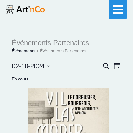
Aller
au
contenu
Évènements Partenaires
Évènements
Évènements Partenaires
02-10-2024
Recherche
Recherche
Navigat
Jour
et
de
Sélectionnez
En cours
navigation
vues
une
de
Évènem
date.
vues
Évènements