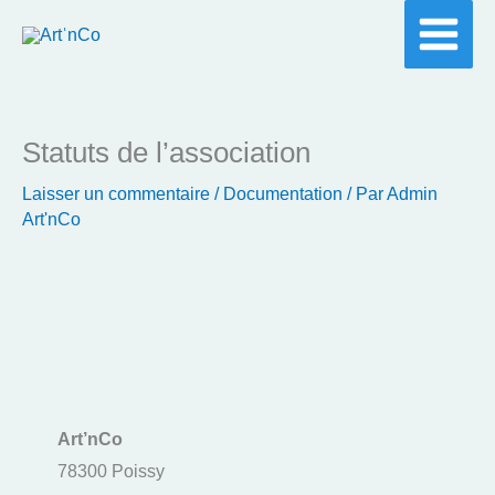
Aller
au
contenu
Statuts de l’association
Laisser un commentaire
/
Documentation
/ Par
Admin
Art'nCo
Art’nCo
78300 Poissy