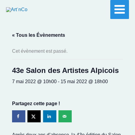
Aller
au
contenu
« Tous les Évènements
Cet évènement est passé.
43e Salon des Artistes Alpicois
7 mai 2022 @ 10h00
-
15 mai 2022 @ 18h00
Partagez cette page !
Après deux ans d’absence, la 43e édition du Salon