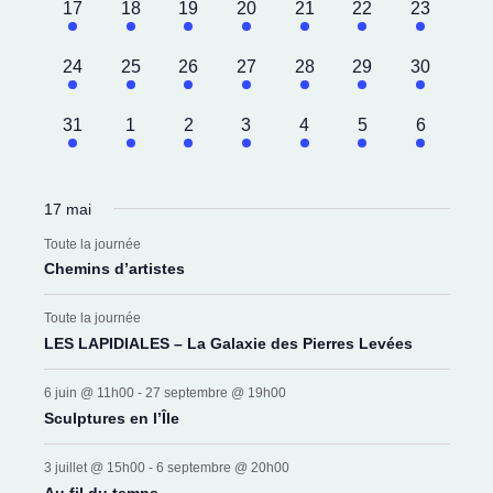
5
5
5
5
5
5
5
17
18
19
20
21
22
23
évènements,
évènements,
évènements,
évènements,
évènements,
évènements,
évènement
5
5
5
5
5
5
5
24
25
26
27
28
29
30
évènements,
évènements,
évènements,
évènements,
évènements,
évènements,
évènement
5
5
5
5
5
5
5
31
1
2
3
4
5
6
évènements,
évènements,
évènements,
évènements,
évènements,
évènements,
évènemen
17 mai
Toute la journée
Chemins d’artistes
Toute la journée
LES LAPIDIALES – La Galaxie des Pierres Levées
6 juin @ 11h00
-
27 septembre @ 19h00
Sculptures en l’Île
3 juillet @ 15h00
-
6 septembre @ 20h00
Au fil du temps