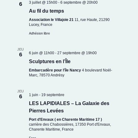
3 juillet @ 15h00
-
6 septembre @ 20h00
6
Au fil du temps
Association le Villajoie 21
11, rue Haute, 21290
Lucey, France
Adhésion libre
JEU
6 juin @ 11h00
-
27 septembre @ 19h00
6
Sculptures en l’Île
Embarcadère pour l'île Nancy
4 boulevard Noël-
Marc, 78570 Andrésy
JEU
1 juin
-
19 septembre
6
LES LAPIDIALES – La Galaxie des
Pierres Levées
Port d'Envaux ( en Charente Maritime 17 )
carrière des Chabossières, 17350 Port d'Envaux,
Charente Maritime, France