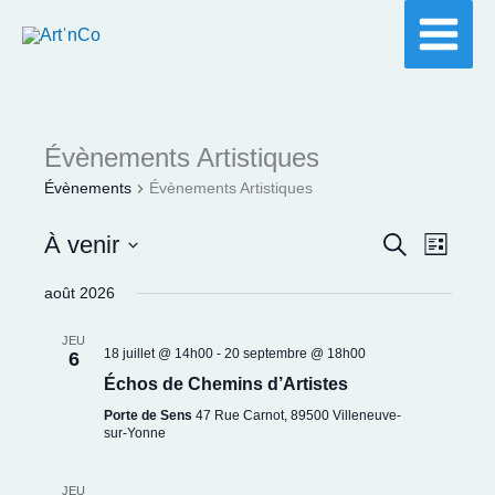
Aller
au
contenu
Évènements Artistiques
Évènements
Évènements Artistiques
À venir
Recherche
Recherche
Navigat
Liste
et
de
Sélectionnez
août 2026
navigation
vues
une
de
Évènem
date.
JEU
18 juillet @ 14h00
-
20 septembre @ 18h00
6
vues
Échos de Chemins d’Artistes
Évènements
Porte de Sens
47 Rue Carnot, 89500 Villeneuve-
sur-Yonne
JEU