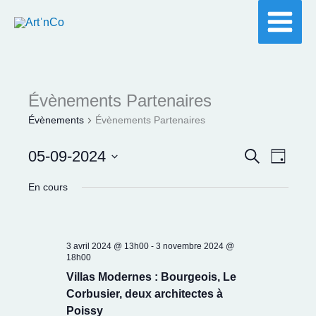
Aller
au
contenu
Évènements Partenaires
Évènements
Évènements Partenaires
05-09-2024
Recherche
Recherche
Navigat
Jour
et
de
Sélectionnez
En cours
navigation
vues
une
de
Évènem
date.
vues
3 avril 2024 @ 13h00
-
3 novembre 2024 @
Évènements
18h00
Villas Modernes : Bourgeois, Le
Corbusier, deux architectes à
Poissy