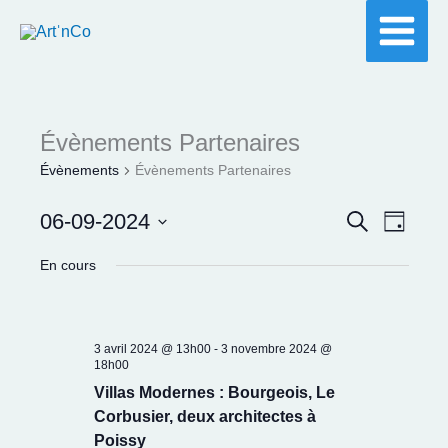
Aller
au
contenu
Évènements Partenaires
Évènements
Évènements Partenaires
06-09-2024
Recherche
Recherche
Navigat
Jour
et
de
Sélectionnez
En cours
navigation
vues
une
de
Évènem
date.
vues
3 avril 2024 @ 13h00
-
3 novembre 2024 @
Évènements
18h00
Villas Modernes : Bourgeois, Le
Corbusier, deux architectes à
Poissy