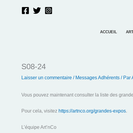
Aller
au
contenu
ACCUEIL
AR
S08-24
Laisser un commentaire
/
Messages Adhérents
/ Par
Vous pouvez maintenant consulter la liste des grandes
Pour cela, visitez
https://artnco.org/grandes-expos
.
L’équipe Art’nCo